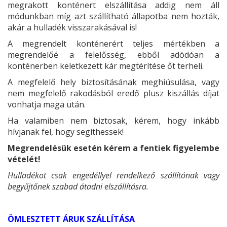
megrakott konténert elszállítása addig nem áll
módunkban míg azt szállítható állapotba nem hozták,
akár a hulladék visszarakásával is!
A megrendelt konténerért teljes mértékben a
megrendelőé a felelősség, ebből adódóan a
konténerben keletkezett kár megtérítése őt terheli.
A megfelelő hely biztosításának meghiúsulása, vagy
nem megfelelő rakodásból eredő plusz kiszállás díjat
vonhatja maga után.
Ha valamiben nem biztosak, kérem, hogy inkább
hívjanak fel, hogy segíthessek!
Megrendelésük esetén kérem a fentiek figyelembe
vételét!
Hulladékot csak engedéllyel rendelkező szállítónak vagy
begyűjtőnek szabad átadni elszállításra.
ÖMLESZTETT ÁRUK SZÁLLÍTÁSA