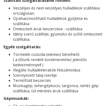
Szállítási szolgáltatásaink röviden:
Veszélyes és nem veszélyes hulladékok szállítása
országosan.
Újrahasznosítható hulladékok gyűjtése és
szállítása
Ömlesztett áruk beszerzése - szállítása
Idény szerű szállítás: gyümölcs és szőlő ömlesztett
szállítása.
Egyéb szolgáltatás:
Törmelék csúszda (elemes) bérelhető
( a tőlünk rendelt konténerekhez jelentős
kedvezménnyel! )
Illegális hulladéklerakók felszámolása
Szennyezett talaj cseréje
Termőföld beszerzés
Munkagép, tehergépkocsi, targonca, nehéz gép
szállítása, túl méretes áruk szállítása
Gépimunkák: