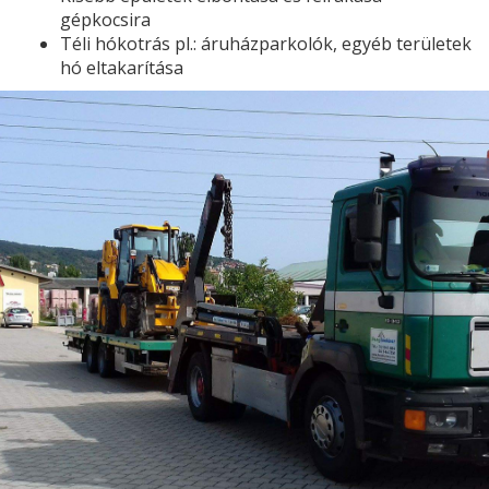
gépkocsira
Téli hókotrás pl.: áruházparkolók, egyéb területek
hó eltakarítása