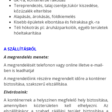
Gk.-ra, konténerbe rakodás
Tereprendezés, talaj cseréje,tükör kiszedése,
kőzúzalék elterítése
Alapásás, árokásás, földkiemelés
Kisebb épületek elbontása és felrakása gk.-ra
Téli hókotrás pl.: áruházparkolók, egyéb területek
hóeltakarítása
A SZÁLLÍTÁSRÓL
A megrendelés menete:
A megrendelését telefonon vagy online illetve e-mail-
ben is leadhatja!
A megrendelőink részére megrendelt időre a konténer
biztosítása, szakszerű elszállítása.
Elvárásaink:
A konténernek a helyszínen megfelelő hely biztosítása,
amennyiben közterületen kell elhelyezni. Az
elszállításkor a szabad ráállási terület biztosítása a