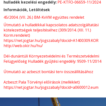
hulladék kezelési engedély:
PE-KTFO-06659-11/2024
Információk, Letöltések
45/2004. (VII. 26.) BM-KvVM együttes rendelet
Útmutató a hulladékkal kapcsolatos adatszolgáltatási
kötelezettségek teljesítéséhez (309/2014. (XII. 11.)
Korm.rendelet)
https://net.jogtar.hu/jogszabaly?docid=A1400309.KOR
http://web.okir.hu/hu/
Dél-dunántúli Környezetvédelmi és Természetvédelmi
Felügyelőség Hulladék gyűjtési engedély: 9509-11/2014
Útmutató az azbeszt bontási terv összeállításához
Azbeszt Pala Törvényi előírások
(melléklet)
https://net.jogtar.hu/jogszabaly?docid=a0600012.eum