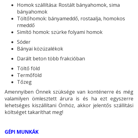
Homok szállítása: Rostált bányahomok, sima
bányahomok
Töltőhomok: bányameddő, rostaalja, homokos
rmeddő
Simító homok: szürke folyami homok
Sóder
Bányai közúzalékok
Darált beton több frakcióban
Töltő föld
Termőföld
Tőzeg
Amennyiben Önnek szüksége van konténerre és még
valamilyen ömlesztett árura is és ha ezt egyszerre
lehetséges kiszállítani Önhöz, akkor jelentős szállítási
költséget takaríthat meg!
GÉPI MUNKÁK