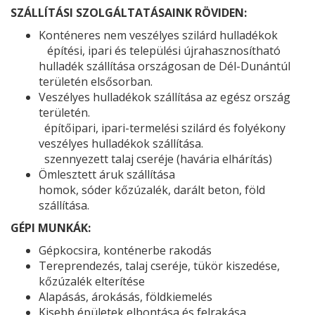
SZÁLLÍTÁSI SZOLGÁLTATÁSAINK RÖVIDEN:
Konténeres nem veszélyes szilárd hulladékok
építési, ipari és települési újrahasznosítható
hulladék szállítása országosan de Dél-Dunántúl
területén elsősorban.
Veszélyes hulladékok szállítása az egész ország
területén.
építőipari, ipari-termelési szilárd és folyékony
veszélyes hulladékok szállítása.
szennyezett talaj cseréje (havária elhárítás)
Ömlesztett áruk szállítása
homok, sóder kőzúzalék, darált beton, föld
szállítása.
GÉPI MUNKÁK:
Gépkocsira, konténerbe rakodás
Tereprendezés, talaj cseréje, tükör kiszedése,
kőzúzalék elterítése
Alapásás, árokásás, földkiemelés
Kisebb épületek elbontása és felrakása