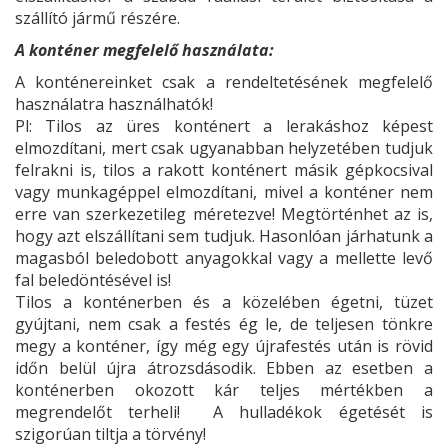
szállító jármű részére.
A konténer megfelelő használata:
A konténereinket csak a rendeltetésének megfelelő
használatra használhatók!
Pl: Tilos az üres konténert a lerakáshoz képest
elmozdítani, mert csak ugyanabban helyzetében tudjuk
felrakni is, tilos a rakott konténert másik gépkocsival
vagy munkagéppel elmozdítani, mivel a konténer nem
erre van szerkezetileg méretezve! Megtörténhet az is,
hogy azt elszállítani sem tudjuk. Hasonlóan járhatunk a
magasból beledobott anyagokkal vagy a mellette levő
fal beledöntésével is!
Tilos a konténerben és a közelében égetni, tüzet
gyújtani, nem csak a festés ég le, de teljesen tönkre
megy a konténer, így még egy újrafestés után is rövid
időn belül újra átrozsdásodik. Ebben az esetben a
konténerben okozott kár teljes mértékben a
megrendelőt terheli! A hulladékok égetését is
szigorúan tiltja a törvény!