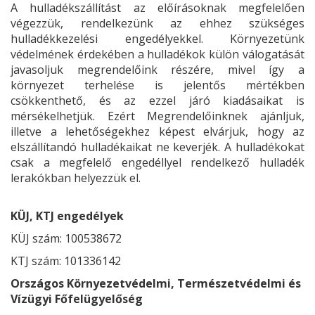
A hulladékszállítást az előírásoknak megfelelően
végezzük, rendelkezünk az ehhez szükséges
hulladékkezelési engedélyekkel. Környezetünk
védelmének érdekében a hulladékok külön válogatását
javasoljuk megrendelőink részére, mivel így a
környezet terhelése is jelentős mértékben
csökkenthető, és az ezzel járó kiadásaikat is
mérsékelhetjük. Ezért Megrendelőinknek ajánljuk,
illetve a lehetőségekhez képest elvárjuk, hogy az
elszállítandó hulladékaikat ne keverjék. A hulladékokat
csak a megfelelő engedéllyel rendelkező hulladék
lerakókban helyezzük el.
KÜJ, KTJ engedélyek
KÜJ szám: 100538672
KTJ szám: 101336142
Országos Környezetvédelmi, Természetvédelmi és
Vízügyi Főfelügyelőség