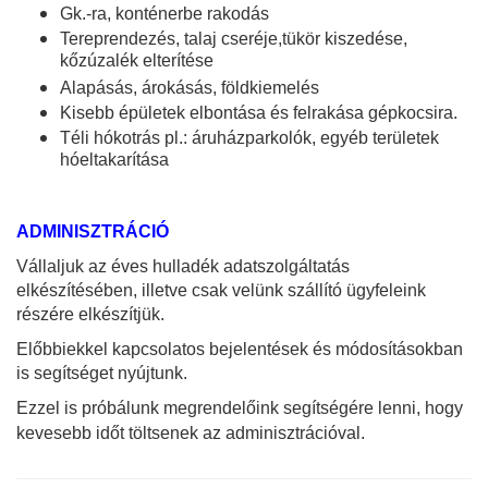
Gk.-ra, konténerbe rakodás
Tereprendezés, talaj cseréje,tükör kiszedése,
kőzúzalék elterítése
Alapásás, árokásás, földkiemelés
Kisebb épületek elbontása és felrakása gépkocsira.
Téli hókotrás pl.: áruházparkolók, egyéb területek
hóeltakarítása
ADMINISZTRÁCIÓ
Vállaljuk az éves hulladék adatszolgáltatás
elkészítésében, illetve csak velünk szállító ügyfeleink
részére elkészítjük.
Előbbiekkel kapcsolatos bejelentések és módosításokban
is segítséget nyújtunk.
Ezzel is próbálunk megrendelőink segítségére lenni, hogy
kevesebb időt töltsenek az adminisztrációval.